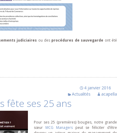
sements judiciaires
ou des
procédures de sauvegarde
ont été
 judiciaires & sauvegardes suivis la semaine du 24 avril
4 janvier 2016
Actualités
acapella
 fête ses 25 ans
Pour ses 25 (premières) bougies, notre grande
sœur
MCG Managers
peut se féliciter d’être
devenu un acteur majeur du management de