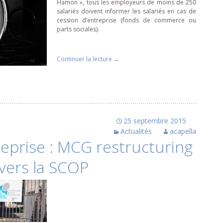
Hamon », tous les employeurs de moins de 250
salariés doivent informer les salariés en cas de
cession d’entreprise (fonds de commerce ou
parts sociales).
Continuer la lecture
de
→
Cession d’entreprise : Que change la
25 septembre 2015
Actualités
acapella
reprise : MCG restructuring
 vers la SCOP