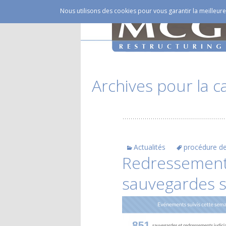
Cabinet Eric Galdéano
Nous utilisons des cookies pour vous garantir la meilleure 
MCG Rest
Archives pour la c
Actualités
procédure d
Redressements
sauvegardes su