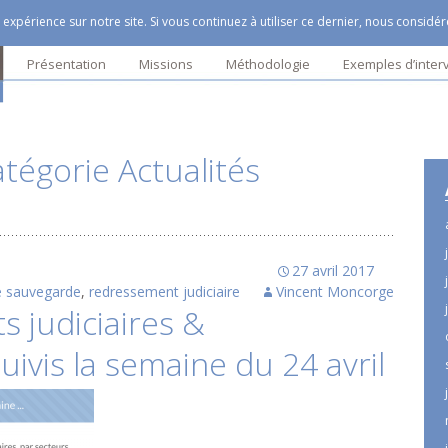
expérience sur notre site. Si vous continuez à utiliser ce dernier, nous considé
Aller
ructuring
Présentation
Missions
Méthodologie
Exemples d’inter
au
contenu
Traiter l’urgence
Glossaire
principal
Redéployer l’organisation
atégorie Actualités
Acquérir une entreprise en
difficulté
27 avril 2017
e sauvegarde
,
redressement judiciaire
Vincent Moncorge
 judiciaires &
ivis la semaine du 24 avril