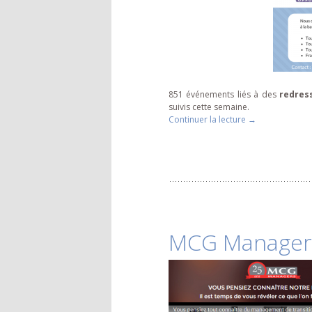
851 événements liés à des
redres
suivis cette semaine.
Continuer la lecture
de
→
Redressements
MCG Managers